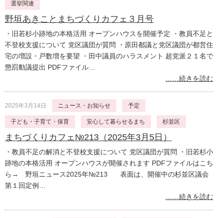
選挙関連
野垣あきことまちづくりカフェ３月号
・旧若杉小跡地の本格活用 オープンハウスを開催予定 ・教員不足と
不登校支援について 党区議団が質問 ・原田都議と党区議団が都営住
宅の増設・戸数増を要望 ・田中議員のハラスメント 超党派２１名で
懲罰動議提出 PDFファイル…
……続きを読む
2025年3月14日
ニュース・お知らせ
予定
子ども・子育て・保育
安心して暮らせるまち
杉並区
まちづくりカフェ№213（2025年3月5日）
・教員不足の解消と不登校支援について 党区議団が質問 ・旧若杉小
跡地の本格活用 オープンハウスが開催されます PDFファイルはこち
ら→ 野垣ニュース2025年№213 表面は、開催中の杉並区議会
第１回定例…
……続きを読む