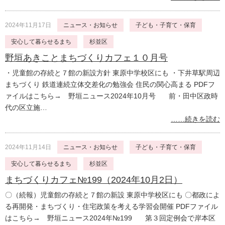
2024年11月17日
ニュース・お知らせ
子ども・子育て・保育
安心して暮らせるまち
杉並区
野垣あきことまちづくりカフェ１０月号
・児童館の存続と７館の新設方針 東原中学校区にも ・下井草駅周辺
まちづくり 鉄道連続立体交差化の勉強会 住民の関心高まる PDFフ
ァイルはこちら→ 野垣ニュース2024年10月号 前・田中区政時
代の区立施…
……続きを読む
2024年11月14日
ニュース・お知らせ
子ども・子育て・保育
安心して暮らせるまち
杉並区
まちづくりカフェ№199（2024年10月2日）
〇（続報）児童館の存続と７館の新設 東原中学校区にも 〇都政によ
る再開発・まちづくり・住宅政策を考える学習会開催 PDFファイル
はこちら→ 野垣ニュース2024年№199 第３回定例会で岸本区