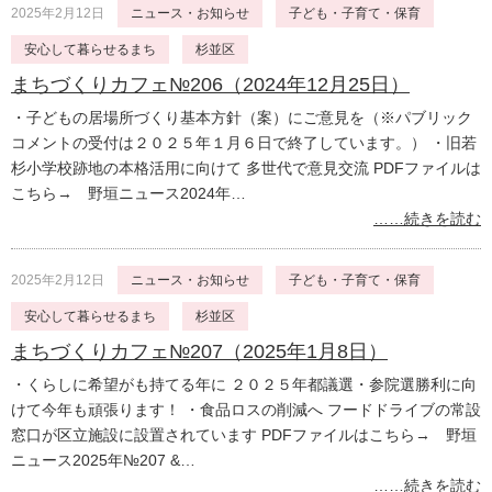
2025年2月12日
ニュース・お知らせ
子ども・子育て・保育
安心して暮らせるまち
杉並区
まちづくりカフェ№206（2024年12月25日）
・子どもの居場所づくり基本方針（案）にご意見を（※パブリック
コメントの受付は２０２５年１月６日で終了しています。） ・旧若
杉小学校跡地の本格活用に向けて 多世代で意見交流 PDFファイルは
こちら→ 野垣ニュース2024年…
……続きを読む
2025年2月12日
ニュース・お知らせ
子ども・子育て・保育
安心して暮らせるまち
杉並区
まちづくりカフェ№207（2025年1月8日）
・くらしに希望がも持てる年に ２０２５年都議選・参院選勝利に向
けて今年も頑張ります！ ・食品ロスの削減へ フードドライブの常設
窓口が区立施設に設置されています PDFファイルはこちら→ 野垣
ニュース2025年№207 &…
……続きを読む