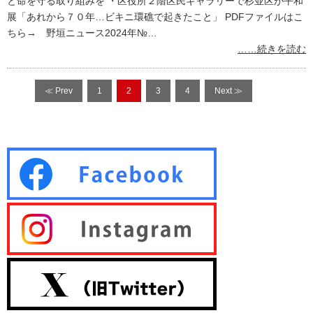
と命を守る取り組みを ・区役所２階区民ギャラリーで杉並区が平和
展「あれから７０年…ビキニ環礁で起きたこと」 PDFファイルはこ
ちら→ 野垣ニュース2024年№…
……続きを読む
≪ Prev
1
2
3
4
Next ≫