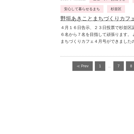
安心して暮らせるまち
杉並区
野垣あきことまちづくりカフ
４月１６日告示、２３日投票で杉並区
６名から７名を目指して頑張ります。 
まちづくりカフェ４月号ができました
≪ Prev
1
...
7
8