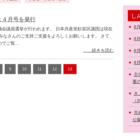
しん
ェ４月号を発行
8
議会議員選挙が行われます。 日本共産党杉並区議団は現在
みなさんのご支持ご支援をよろしくお願いします。 さて、
8
のでご覧…
……続きを読む
8
8
9
10
11
12
13
主
重の
き
（2
共
公園