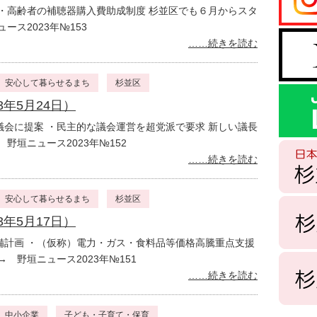
・高齢者の補聴器購入費助成制度 杉並区でも６月からスタ
ース2023年№153
……続きを読む
安心して暮らせるまち
杉並区
3年5月24日）
会に提案 ・民主的な議会運営を超党派で要求 新しい議長
野垣ニュース2023年№152
……続きを読む
安心して暮らせるまち
杉並区
3年5月17日）
備計画 ・（仮称）電力・ガス・食料品等価格高騰重点支援
 野垣ニュース2023年№151
……続きを読む
中小企業
子ども・子育て・保育