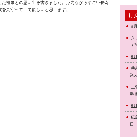
た祖母との思い出を書きました。身内ながらすごい長寿
族を見守っていて欲しいと思います。
しん
8
き
（2
8
共
込み
主
爆地
8
広
日