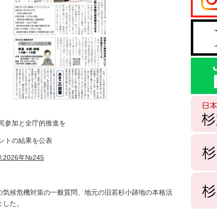
民参加と全庁的推進を
ントの結果を公表
2026年№245
気候危機対策の一般質問、地元の旧若杉小跡地の本格活
ました。