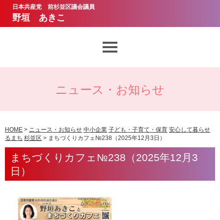
日本共産党 前杉並区議会議員
野垣 あきこ
想いとあゆみ
ニュース・お知らせ
議会質問
ニュース・お知らせ
HOME
>
ニュース・お知らせ
中小企業
子ども・子育て・保育
安心して暮らせ
るまち
杉並区
> まちづくりカフェ№238（2025年12月3日）
野垣あきこのお約束
まちづくりカフェ№238（2025年12月3
日）
サポーター・ボランティア