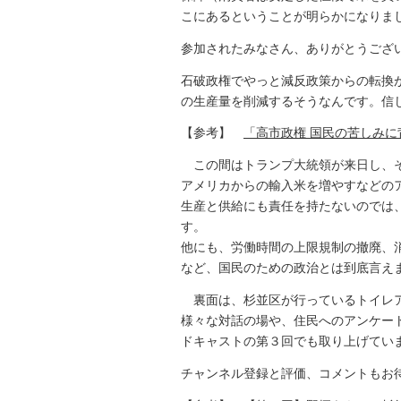
こにあるということが明らかになりま
参加されたみなさん、ありがとうござ
石破政権でやっと減反政策からの転換
の生産量を削減するそうなんです。信
【参考】
「高市政権 国民の苦しみに
この間はトランプ大統領が来日し、そ
アメリカからの輸入米を増やすなどの
生産と供給にも責任を持たないのでは
す。
他にも、労働時間の上限規制の撤廃、
など、国民のための政治とは到底言え
裏面は、杉並区が行っているトイレ
様々な対話の場や、住民へのアンケー
ドキャストの第３回でも取り上げてい
チャンネル登録と評価、コメントもお