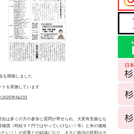
会を開催しました
ートを実施しています
2025年№233
会は多くの方の参加と質問が寄せられ、大変有意義なも
得補償（時給９７円ではやっていけない！等）と米の価格
いたい！）が必要との結論になり、まさに政治の役割はそ