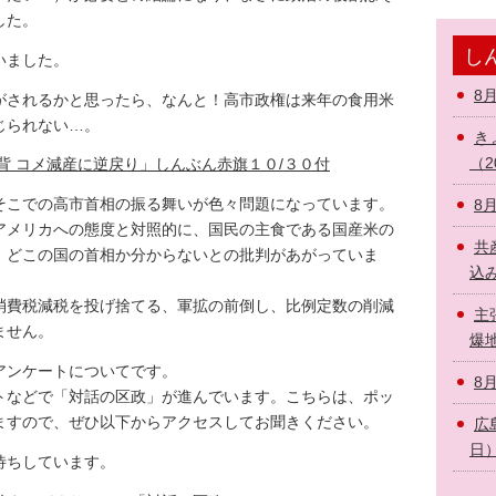
した。
しん
いました。
8
がされるかと思ったら、なんと！高市政権は来年の食用米
じられない…。
き
（2
背 コメ減産に逆戻り」しんぶん赤旗１０/３０付
こでの高市首相の振る舞いが色々問題になっています。
8
アメリカへの態度と対照的に、国民の主食である国産米の
共
、どこの国の首相か分からないとの批判があがっていま
込み
消費税減税を投げ捨てる、軍拡の前倒し、比例定数の削減
主
ません。
爆地
アンケートについてです。
8
トなどで「対話の区政」が進んでいます。こちらは、ポッ
ますので、ぜひ以下からアクセスしてお聞きください。
広
日
待ちしています。