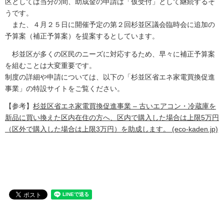
区としては当分の間、助成金の申請は「仮受付」として継続するそ
うです。
また、４月２５日に開催予定の第２回杉並区議会臨時会に追加の
予算案（補正予算案）を提案するとしています。
杉並区が多くの区民のニーズに対応するため、早々に補正予算案
を組むことは大変重要です。
制度の詳細や申請については、以下の「杉並区省エネ家電買換促進
事業」の特設サイトをご覧ください。
【参考】
杉並区省エネ家電買換促進事業 – 古いエアコン・冷蔵庫を
新品に買い換えた区内在住の方へ、区内で購入した場合は上限5万円
（区外で購入した場合は上限3万円）を助成します。 (eco-kaden.jp)