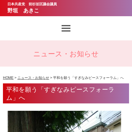
日本共産党 前杉並区議会議員
野垣 あきこ
想いとあゆみ
ニュース・お知らせ
議会質問
ニュース・お知らせ
HOME
>
ニュース・お知らせ
> 平和を願う「すぎなみピースフォーラム」へ
平和を願う「すぎなみピースフォーラ
野垣あきこのお約束
ム」へ
サポーター・ボランティア