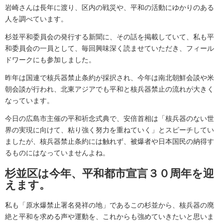
岩崎さんは長年に渡り、区内の戦災や、平和の活動にゆかりのある
人を調べています。
杉並平和委員会の発行する新聞に、その話を掲載していて、私も平
和委員会の一員として、毎回興味深く読ませていただき、フィール
ドワークにも参加しました。
昨年は国連で核兵器禁止条約が採択され、今年は南北朝鮮会談や米
朝会談が行われ、北東アジアでも平和と核兵器禁止の流れが大きく
なっています。
今日の広島市主催の平和祈念式典で、安倍首相は「核兵器のない世
界の実現に向けて、粘り強く努力を重ねていく」とスピーチしてい
ましたが、核兵器禁止条約には触れず、被爆者や日本国民の納得す
るものにはなっていませんよね。
杉並区は今年、平和都市宣言３０周年を迎
えます。
私も「原水爆禁止署名発祥の地」であるこの杉並から、核兵器の廃
絶と平和を求める声や運動を、これからも強めていきたいと思いま